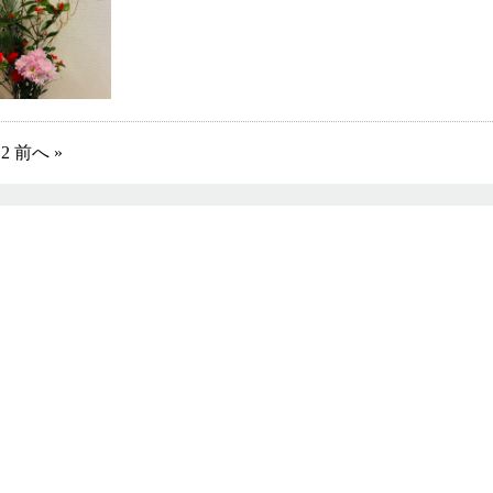
2
前へ »